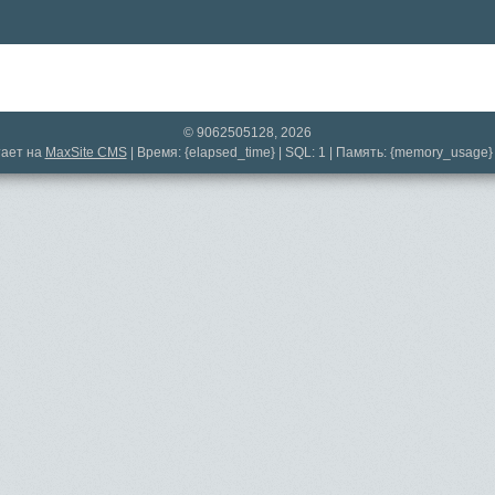
© 9062505128, 2026
ает на
MaxSite CMS
| Время: {elapsed_time} | SQL: 1 | Память: {memory_usage}